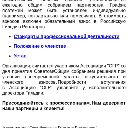
ежегодно общим собранием партнерства. График
платежей может быть установлен индивидуально
(например, поквартально или помесячно). В стоимость
взносов включен обязательный взнос в Российскую
Гильдию Риэлто
ров
.
Стандарты профессиональной деятельности
П
оложение о членстве
Устав
Организация, считается участником Ассоциации "ОГР" со
дня принятия Советом/Общим собранием решения при
условии своевременной уплаты вступительного и
членского взносов. Подробности вступления
в
Ассоциацию "ОГР"
узн
авайте у исполнительного
директора Г
ильдии.
Присоединяйтесь к профессионалам. Нам доверяют
наши партнеры и клиенты!
Ассоциация "Оренбургская Гильдия Риэлторов"