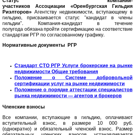
Статус компаний-
участников
Ассоциации
«Оренбургская Гильдия
Риэлторов»
Агентству недвижимости, вступающему в
гильдию,
присваивается
ст
атус "кандидат в
члены
гильдии". Компания-кандидат в т
ечение
полугода
обязана пройти сертификацию на соответствие
стандартам РГР по согласованному графику.
Нормативные документы РГР
Стандарт СТО РГР Услуги брокерские на рынке
недвижимости Общие требования
Положение о Системе добровольной
сертификации услуг на рынке недвижимости
Положение о порядке аттестации специалистов
рынка недвижимости — агентов и брокеров
Членские взносы
Все компании
, вступающие в гильдию, оплачивают
вступительный взнос, в размере 10 000 руб.
(о
днократно)
и обязательный членский взнос. Размер
обязательных членских взносов устанавливается